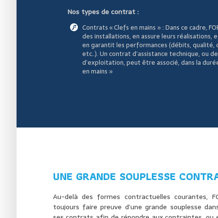
Nos types de contrat :
Contrats « Clefs en mains » : Dans ce cadre, 
des installations, en assure leurs réalisations, 
en garantit les performances (débits, qualité
etc..). Un contrat d’assistance technique, ou d
d’exploitation, peut être associé, dans la durée
en mains »
UNE GRANDE SOUPLESSE CONTR
Au-delà des formes contractuelles courantes, 
toujours faire preuve d’une grande souplesse dans
ses contrats afin de répondre aux contraintes, ou 