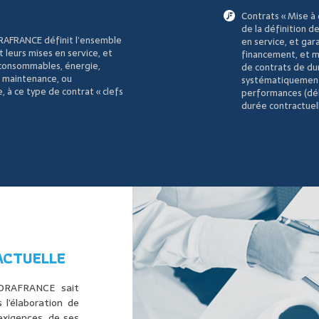
Contrats « Mise à 
de la définition de
FORAFRANCE définit l’ensemble
en service, et ga
et leurs mises en service, et
financement, et me
, consommables, énergie,
de contrats de du
e maintenance, ou
systématiquement 
, à ce type de contrat « clefs
performances (débi
durée contractuel
ACTUELLE
FORAFRANCE sait
 l’élaboration de
exigences, de ses