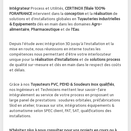
Intégrateur
Process et Utilités,
CERTINOX filiale 100%
FORAFRANCE
intervient dans la
conception
et la
réalisation
de
solutions et d’installations globales en
Tuyauteries industrielles
& Equipements
clés en main dans les domaines
Agro-
alimentaire
,
Pharmaceutique
et de
l’Eau
.
Depuis l’étude avec intégration 3D jusqu’à l’installation et la
mise en route, nous réunissons en interne toutes les
compétences nous permettant d’être votre interlocuteur
unique pour la
réalisation d’installations
et de
solutions process
de qualité sur-mesure et clés en main dans le respect des coûts
et délais.
Grâce à nos
Tuyauteurs PVC
,
PEHD & Soudeurs Inox qualifiés
,
nos Ingénieurs et Techniciens mettent leur savoir-faire
intégralement au service de votre process en proposant un
large panel de prestations : soudures orbitales, préfabrications
Skid en atelier, travaux sur site, intégrations équipements &
automatisme selon SPEC client, FAT, SAT, qualifications des
installations.
N’hésitez plus à nous consulter pour vos projets en cours ou à