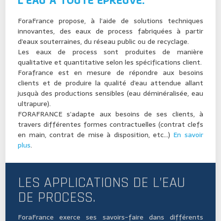
L’EAU À TOUTE ÉPREUVE.
ForaFrance propos
e
, à l’aide de solutions techniques
innovantes
, des eaux de process fabriquées à partir
d’eaux souterraines, du réseau public ou de recyclage.
Les eaux de process sont produites de manière
qualitative et quantitative selon les spécifications client.
Forafrance est en mesure de répondre aux besoins
clients et de produire la qualité d’eau attendue allant
jusquà des productions sensibles (eau déminéralisée, eau
ultrapure).
FORAFRANCE s’adapte aux besoins de ses clients, à
travers différentes formes contractuelles (contrat clefs
en main, contrat de mise à disposition, etc…)
En savoir
plus
.
LES APPLICATIONS DE L’EAU
DE PROCESS.
ForaFrance exerce ses savoirs-faire dans différents